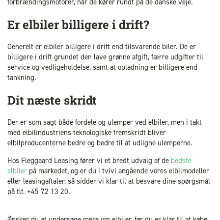
forbrændingsmotorer, når de kører rundt på de danske veje.
Er elbiler billigere i drift?
Generelt er elbiler billigere i drift end tilsvarende biler. De er
billigere i drift grundet den lave grønne afgift, færre udgifter til
service og vedligeholdelse, samt at opladning er billigere end
tankning.
Dit næste skridt
Der er som sagt både fordele og ulemper ved elbiler, men i takt
med elbilindustriens teknologiske fremskridt bliver
elbilproducenterne bedre og bedre til at udligne ulemperne.
Hos Fleggaard Leasing fører vi et bredt udvalg af de
bedste
elbiler
på markedet, og er du i tvivl angående vores elbilmodeller
eller leasingaftaler, så sidder vi klar til at besvare dine spørgsmål
på tlf. +45 72 13 20.
Ønsker du at undersøge mere om elbiler, før du er klar til at købe