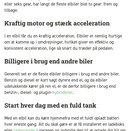
eller seks gear, har langt de fleste elbiler blot to gear: frem og
tilbage.
Kraftig motor og stærk acceleration
I en elbil får du en kraftig acceleration. Elbiler er nemlig hurtige
om at komme op i omdrejninger, hvilket giver en effektiv og
konsistent acceleration, lige så snart du træder på pedalen.
Billigere i brug end andre biler
Generelt set er de fleste elbiler billigere i brug end andre biler.
Benzin og diesel er kort sagt dyrere end el, og da elbiler
udelukkende kører på ren el, er de derfor billigere i brug end
benzin-, diesel- og plugin-
hybridbiler
.
Start hver dag med en fuld tank
Med en elbil kan du køre hjemmefra med et fuldt opladt batteri
hver eneste gang. Alt du skal gøre er at få installeret en ladeboks
eller
ladestander
i garagen og indstille den til at oplade din bil om