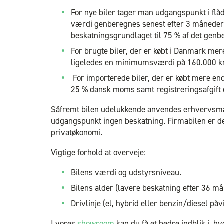
For nye biler tager man udgangspunkt i flå
værdi genberegnes senest efter 3 måneder f
beskatningsgrundlaget til 75 % af det gen
For brugte biler, der er købt i Danmark me
ligeledes en minimumsværdi på 160.000 kr
For importerede biler, der er købt mere en
25 % dansk moms samt registreringsafgift
Såfremt bilen udelukkende anvendes erhvervsmæss
udgangspunkt ingen beskatning. Firmabilen er d
privatøkonomi.
Vigtige forhold at overveje:
Bilens værdi og udstyrsniveau.
Bilens alder (lavere beskatning efter 36 må
Drivlinje (el, hybrid eller benzin/diesel påv
I vores
showroom
kan du få et bedre indblik i, h