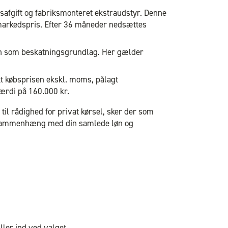
safgift og fabriksmonteret ekstraudstyr. Denne
e markedspris. Efter 36 måneder nedsættes
isen som beskatningsgrundlag. Her gælder
kt købsprisen ekskl. moms, pålagt
rdi på 160.000 kr.
l rådighed for privat kørsel, sker der som
i sammenhæng med din samlede løn og
ller ind ved valget.