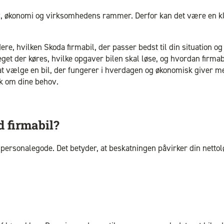
, økonomi og virksomhedens rammer. Derfor kan det være en klar
re, hvilken Skoda firmabil, der passer bedst til din situation og
 meget der køres, hvilke opgaver bilen skal løse, og hvordan fi
at vælge en bil, der fungerer i hverdagen og økonomisk giver m
ak om dine behov.
d firmabil?
t personalegode. Det betyder, at beskatningen påvirker din netto