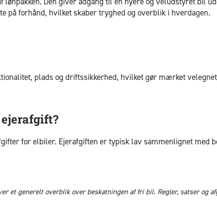
 lønpakken. Den giver adgang til en nyere og veludstyret bil uden
te på forhånd, hvilket skaber tryghed og overblik i hverdagen.
ktionalitet, plads og driftssikkerhed, hvilket gør mærket velegn
ejerafgift?
fgifter for elbiler. Ejerafgiften er typisk lav sammenlignet med
 et generelt overblik over beskatningen af fri bil. Regler, satser og afgi