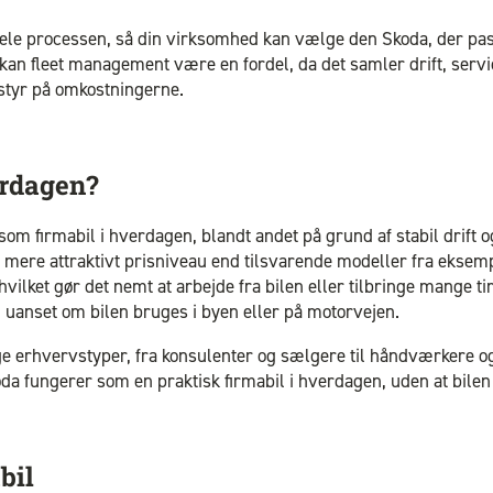
le processen, så din virksomhed kan vælge den Skoda, der pass
kan fleet management være en fordel, da det samler drift, servic
e styr på omkostningerne.
erdagen?
om firmabil i hverdagen, blandt andet på grund af stabil drift 
 et mere attraktivt prisniveau end tilsvarende modeller fra ekse
ilket gør det nemt at arbejde fra bilen eller tilbringe mange ti
v, uanset om bilen bruges i byen eller på motorvejen.
ge erhvervstyper, fra konsulenter og sælgere til håndværkere 
 Skoda fungerer som en praktisk firmabil i hverdagen, uden at bi
bil