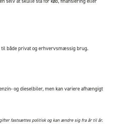
 selv at skulle stå for køb, finansiering eller
et til både privat og erhvervsmæssig brug.
 benzin- og dieselbiler, men kan variere afhængigt
fter fastsættes politisk og kan ændre sig fra år til år.