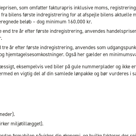
deprisen, som omfatter fakturapris inklusive moms, registrering
ra bilens første indregistrering for at afspejle bilens aktuell
beregnede beløb – dog minimum 160.000 kr.
re end tre år efter første indregistrering, anvendes handelspr
.
d tre år efter første indregistrering, anvendes som udgangspun
 og hjemtagelsesomkostninger. Også her gælder en minimumsvæ
igt, eksempelvis ved biler på gule nummerplader og ikke er ti
ermed en vigtig del af din samlede lønpakke og bør vurderes 
neder).
irker miljøtillægget).
vordan firmabilen påvirker din økonomi, og hvilke faktorer der spi