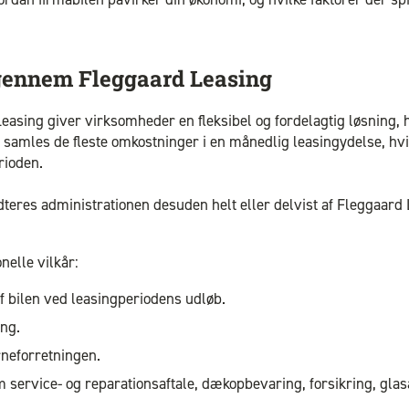
 gennem Fleggaard Leasing
easing giver virksomheder en fleksibel og fordelagtig løsning, 
r samles de fleste omkostninger i en månedlig leasingydelse, hvi
rioden.
eres administrationen desuden helt eller delvist af Fleggaard Le
nelle vilkår:
f bilen ved leasingperiodens udløb.
ing.
rneforretningen.
 service- og reparationsaftale, dækopbevaring, forsikring, glasa