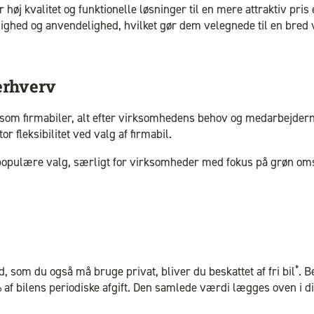
øj kvalitet og funktionelle løsninger til en mere attraktiv pri
ighed og anvendelighed, hvilket gør dem velegnede til en bred 
erhverv
t som firmabiler, alt efter virksomhedens behov og medarbejdern
or fleksibilitet ved valg af firmabil.
populære valg, særligt for virksomheder med fokus på grøn omst
*
ghed, som du også må bruge privat, bliver du beskattet af fri bil
. 
% af bilens periodiske afgift. Den samlede værdi lægges oven i d