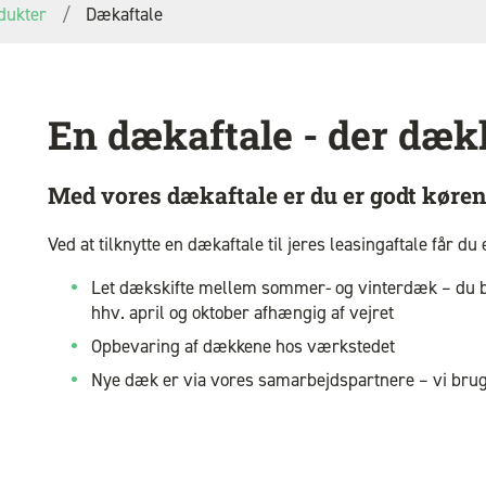
dukter
Dækaftale
En dækaftale - der dækk
Med vores dækaftale er du er godt kørend
Ved at tilknytte en dækaftale til jeres leasingaftale får du
Let dækskifte mellem sommer- og vinterdæk – du b
hhv. april og oktober afhængig af vejret
Opbevaring af dækkene hos værkstedet
Nye dæk er via vores samarbejdspartnere – vi brug