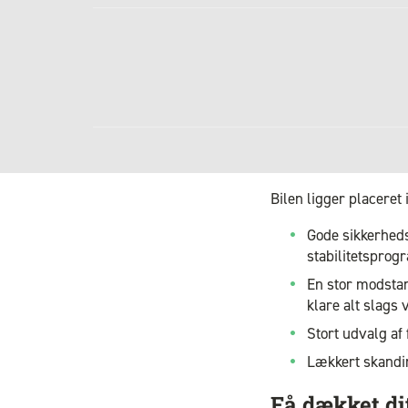
Bilen ligger placere
Gode sikkerhedsf
stabilitetsprog
En stor modstan
klare alt slags 
Stort udvalg af 
Lækkert skandina
Få dækket dit