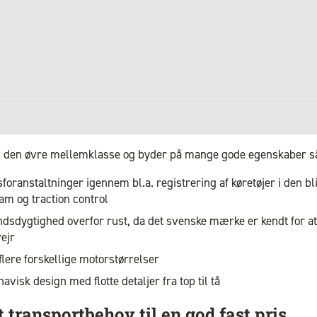
t i den øvre mellemklasse og byder på mange gode egenskaber 
oranstaltninger igennem bl.a. registrering af køretøjer i den bl
ram og traction control
dsdygtighed overfor rust, da det svenske mærke er kendt for at 
vejr
flere forskellige motorstørrelser
visk design med flotte detaljer fra top til tå
 transportbehov til en god fast pris