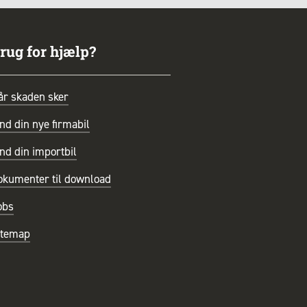
rug for hjælp?
år skaden sker
nd din nye firmabil
nd din importbil
okumenter til download
obs
itemap