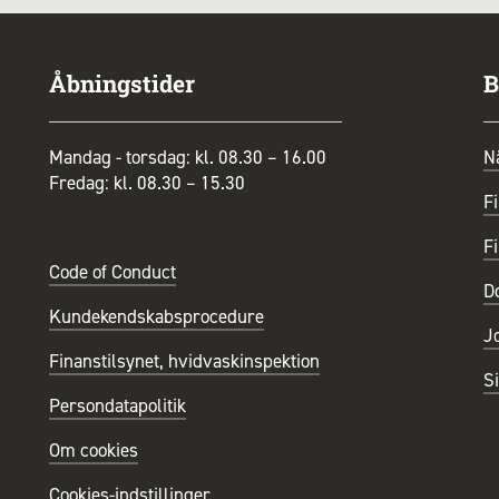
Åbningstider
B
Mandag - torsdag: kl. 08.30 – 16.00
N
Fredag: kl. 08.30 – 15.30
Fi
Fi
Code of Conduct
D
Kundekendskabsprocedure
J
Finanstilsynet, hvidvaskinspektion
S
Persondatapolitik
Om cookies
Cookies-indstillinger