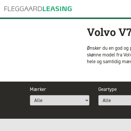
Volvo V7
Ønsker du en god og på
skønne model fra Volv
hele og samtidig mær
Mærker
Geartype