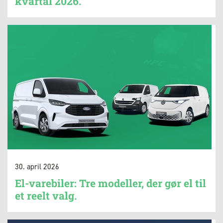
kvartal 2026.
30. april 2026
El-varebiler: Tre modeller, der gør el til
et reelt valg.