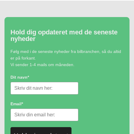
Hold dig opdateret med de seneste
nyheder
Følg med i de seneste nyheder fra bilbranchen, så du altid
er på forkant.
Vi sender 1-4 mails om måneden.
Dit navn*
Email*