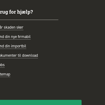
rug for hjælp?
år skaden sker
nd din nye firmabil
nd din importbil
okumenter til download
obs
itemap