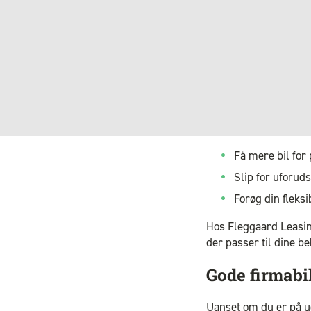
Få mere bil for
Slip for uforuds
Forøg din fleksi
Hos Fleggaard Leasin
der passer til dine b
Gode firmabi
Uanset om du er på udk