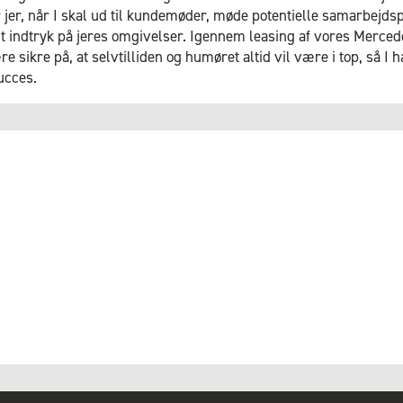
jer, når I skal ud til kundemøder, møde potentielle samarbejdspa
odt indtryk på jeres omgivelser. Igennem leasing af vores Merce
e sikre på, at selvtilliden og humøret altid vil være i top, så I 
ucces.