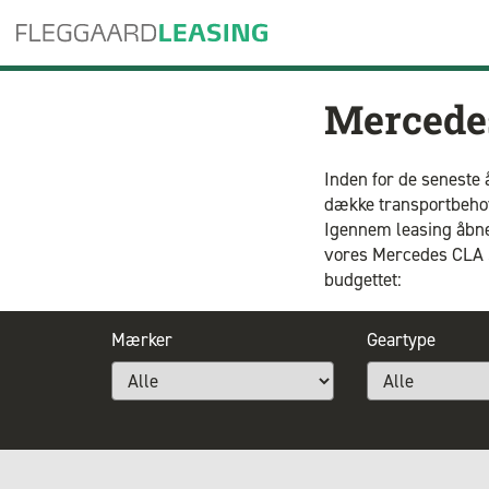
Mercede
Inden for de seneste 
dække transportbehove
Igennem leasing åbner
vores Mercedes CLA Sh
budgettet:
Mærker
Geartype