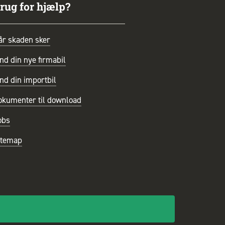
rug for hjælp?
år skaden sker
nd din nye firmabil
nd din importbil
okumenter til download
obs
itemap