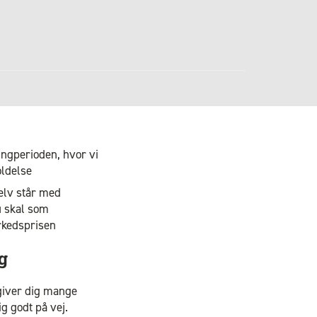
ingperioden, hvor vi
oldelse
elv står med
u skal som
arkedsprisen
g
 giver dig mange
g godt på vej.