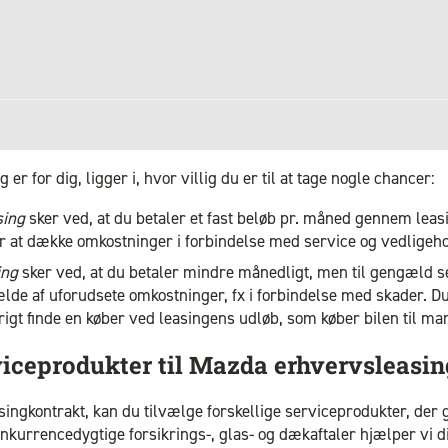
 er for dig, ligger i, hvor villig du er til at tage nogle chancer:
sing
sker ved, at du betaler et fast beløb pr. måned gennem leas
r at dække omkostninger i forbindelse med service og vedligeh
ing
sker ved, at du betaler mindre månedligt, men til gengæld s
fælde af uforudsete omkostninger, fx i forbindelse med skader. D
rigt finde en køber ved leasingens udløb, som køber bilen til m
viceprodukter til Mazda erhvervsleasin
singkontrakt, kan du tilvælge forskellige serviceprodukter, der
nkurrencedygtige forsikrings-, glas- og dækaftaler hjælper vi di