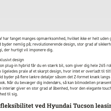
V har fanget manges opmærksomhed, hvilket ikke er helt uden 
 byder nemlig på; revolutionerende design, stor grad af sikker
i, der hurtigt vil imponere dig.
klusivt design
n plug-in hybrid får du en stærk bil, som giver dig hele 265 ro
 ligeledes prale af et skarpt design, hvor intet er overladt til t
d byder på flere lækre detaljer såsom det Z-formet knæk langs 
ook. Når du bevæger dig indendørs, så kan bilmodellen præsente
ve interiør giver en stor grad af åbenhed, hvor den elegante to
d til sig.
 fleksibilitet ved Hyundai Tucson leasi