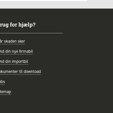
rug for hjælp?
år skaden sker
nd din nye firmabil
nd din importbil
okumenter til download
obs
itemap