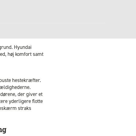
grund. Hyundai
hed, høj komfort samt
buste hestekræfter.
ilfældighederne.
dørene, der giver et
re yderligere flotte
uchskærm straks
ng