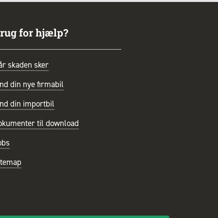
rug for hjælp?
år skaden sker
nd din nye firmabil
nd din importbil
okumenter til download
obs
itemap