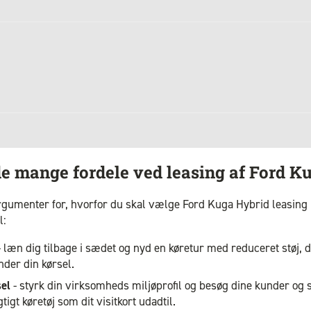
de mange fordele ved leasing af Ford K
gumenter for, hvorfor du skal vælge Ford Kuga Hybrid leasing
l:
 læn dig tilbage i sædet og nyd en køretur med reduceret støj, d
nder din kørsel.
sel
- styrk din virksomheds miljøprofil og besøg dine kunder og
gt køretøj som dit visitkort udadtil.