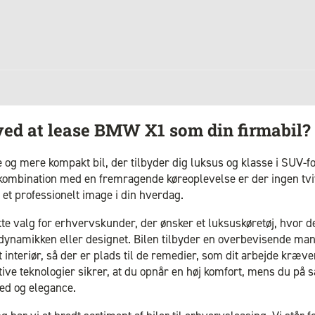
ved at lease BMW X1 som din firmabil?
og mere kompakt bil, der tilbyder dig luksus og klasse i SUV-f
i kombination med en fremragende køreoplevelse er der ingen tv
et professionelt image i din hverdag.
e valg for erhvervskunder, der ønsker et luksuskøretøj, hvor d
namikken eller designet. Bilen tilbyder en overbevisende ma
 interiør, så der er plads til de remedier, som dit arbejde kræve
ative teknologier sikrer, at du opnår en høj komfort, mens du på 
ed og elegance.