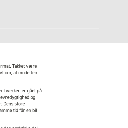
ormat. Takket være
ivl om, at modellen
er hverken er gået på
nøvredygtighed og
r. Dens store
samme tid får en bil