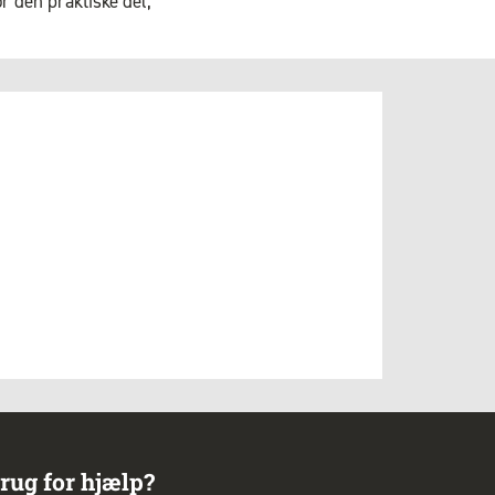
or den praktiske del,
rug for hjælp?