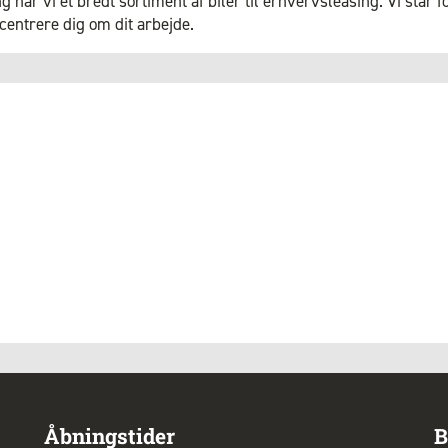
har vi et bredt sortiment af biler til erhvervsleasing. Vi står f
ncentrere dig om dit arbejde.
Åbningstider
B